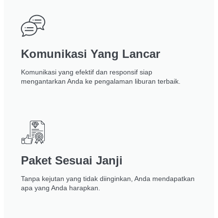
Komunikasi Yang Lancar
Komunikasi yang efektif dan responsif siap
mengantarkan Anda ke pengalaman liburan terbaik.
Paket Sesuai Janji
Tanpa kejutan yang tidak diinginkan, Anda mendapatkan
apa yang Anda harapkan.