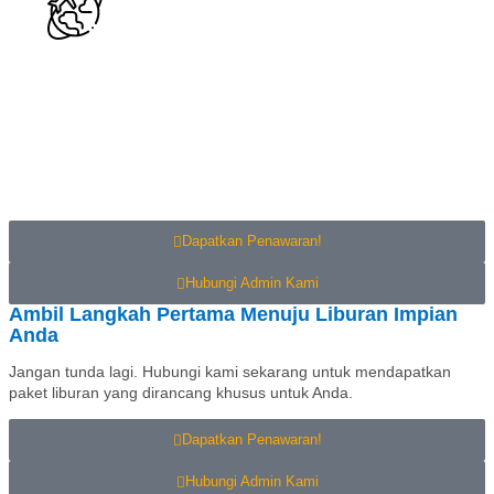
Sesuai Keinginan
Kami mendengarkan dan menyesuaikan paket sesuai
keinginan Anda.
Dapatkan Penawaran!
Hubungi Admin Kami
Ambil Langkah Pertama Menuju Liburan Impian
Anda
Jangan tunda lagi. Hubungi kami sekarang untuk mendapatkan
paket liburan yang dirancang khusus untuk Anda.
Dapatkan Penawaran!
Hubungi Admin Kami