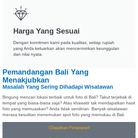
Harga Yang Sesuai
Dengan komitmen kami pada kualitas, setiap rupiah
yang Anda keluarkan akan mencerminkan keunggulan
dan nilai nyata.
Pemandangan Bali Yang
Menakjubkan
Masalah Yang Sering Dihadapi Wisatawan
Bingung mencari lokasi terbaik untuk foto di Bali? Takut terjebak di
tempat yang biasa-biasa saja? Atau khawatir tak mendapatkan hasil
foto yang memuaskan? Anda tidak sendirian. Banyak wisatawan
merasa kesulitan menemukan spot foto yang memukau di Bali.
Dapatkan Penawaran!