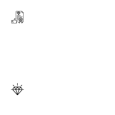
Harga Yang Sepadan
Pengalaman yang kami tawarkan sepadan dengan
harga yang Anda bayar.
Layanan Premium
Semua aspek perjalanan kami sesuaikan demi