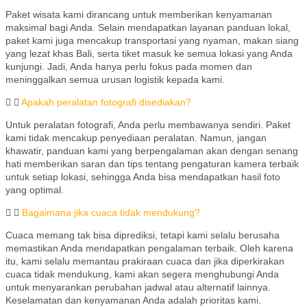
Paket wisata kami dirancang untuk memberikan kenyamanan
maksimal bagi Anda. Selain mendapatkan layanan panduan lokal,
paket kami juga mencakup transportasi yang nyaman, makan siang
yang lezat khas Bali, serta tiket masuk ke semua lokasi yang Anda
kunjungi. Jadi, Anda hanya perlu fokus pada momen dan
meninggalkan semua urusan logistik kepada kami.
Apakah peralatan fotografi disediakan?
Untuk peralatan fotografi, Anda perlu membawanya sendiri. Paket
kami tidak mencakup penyediaan peralatan. Namun, jangan
khawatir, panduan kami yang berpengalaman akan dengan senang
hati memberikan saran dan tips tentang pengaturan kamera terbaik
untuk setiap lokasi, sehingga Anda bisa mendapatkan hasil foto
yang optimal.
Bagaimana jika cuaca tidak mendukung?
Cuaca memang tak bisa diprediksi, tetapi kami selalu berusaha
memastikan Anda mendapatkan pengalaman terbaik. Oleh karena
itu, kami selalu memantau prakiraan cuaca dan jika diperkirakan
cuaca tidak mendukung, kami akan segera menghubungi Anda
untuk menyarankan perubahan jadwal atau alternatif lainnya.
Keselamatan dan kenyamanan Anda adalah prioritas kami.