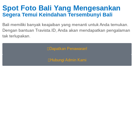
Spot Foto Bali Yang Mengesankan
Segera Temui Keindahan Tersembunyi Bali
Bali memiliki banyak keajaiban yang menanti untuk Anda temukan.
Dengan bantuan Travista.ID, Anda akan mendapatkan pengalaman
tak terlupakan.
Dapatkan Penawaran!
Hubungi Admin Kami