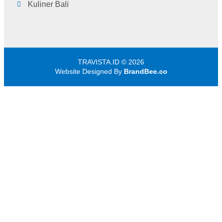
Kuliner Bali
TRAVISTA.ID © 2026
Website Designed By
BrandBee.co