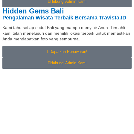
Hubungi Admin Kami
Hidden Gems Bali
Pengalaman Wisata Terbaik Bersama Travista.ID
Kami tahu setiap sudut Bali yang mampu menyihir Anda. Tim ahli
kami telah menelusuri dan memilih lokasi terbaik untuk memastikan
Anda mendapatkan foto yang sempurna.
Dapatkan Penawaran!
Hubungi Admin Kami