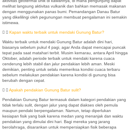
aktivitas geotermal unik di kawahnya, di mana pengunjung dapat
melihat langsung aktivitas vulkanik dan bahkan memasak makanan
dengan menggunakan panas bumi. Pemandangan Danau Batur
yang dikelilingi oleh pegunungan membuat pengalaman ini semakin
istimewa.
Kapan waktu terbaik untuk mendaki Gunung Batur?
Waktu terbaik untuk mendaki Gunung Batur adalah dini hari,
biasanya sebelum pukul 4 pagi, agar Anda dapat mencapai puncak
tepat pada saat matahari terbit. Musim kemarau, antara April hingga
Oktober, adalah periode terbaik untuk mendaki karena cuaca
cenderung lebih stabil dan jalur pendakian lebih aman. Meski
demikian, penting untuk selalu memeriksa kondisi cuaca terbaru
sebelum melakukan pendakian karena kondisi di gunung bisa
berubah dengan cepat.
Apakah pendakian Gunung Batur sulit?
Pendakian Gunung Batur termasuk dalam kategori pendakian yang
tidak terlalu sulit, dengan jalur yang dapat diakses oleh pemula
maupun pendaki berpengalaman. Namun, tetap diperlukan
kesiapan fisik yang baik karena medan yang menanjak dan waktu
pendakian yang dimulai dini hari. Bagi mereka yang jarang
berolahraga, disarankan untuk mempersiapkan fisik beberapa