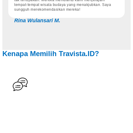
tempat-tempat wisata budaya yang menakjubkan. Saya
sungguh merekomendasikan mereka!
Rina Wulansari M.
Kenapa Memilih Travista.ID?
Komunikasi Yang Lancar
Kami selalu siap menjawab pertanyaan dan membantu
Anda memilih paket yang tepat.