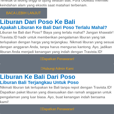
Terletak di tebing tinggi di ujung selatan Bali, Pura Uluwatu memiliki
keindahan alam yang eksotis saat matahari terbenam.
BACA LEBIH LANJUT
Liburan Dari Poso Ke Bali
Apakah Liburan Ke Bali Dari Poso Terlalu Mahal?
Liburan ke Bali dari Poso? Biaya yang terlalu mahal? Jangan khawatir!
Travista.ID hadir untuk memberikan pengalaman liburan yang tak
terlupakan dengan harga yang terjangkau. Nikmati liburan yang sesuai
dengan anggaran Anda, tanpa harus menguras kantong. Ayo, jadikan
liburan Anda menjadi kenangan yang indah dengan Travista.ID!
Dapatkan Penawaran!
Hubungi Admin Kami
Liburan Ke Bali Dari Poso
Liburan Bali Terjangkau Untuk Poso
Nikmati liburan tak terlupakan ke Bali tanpa repot dengan Travista.ID!
Dapatkan paket liburan yang disesuaikan dan ramah anggaran untuk
pengalaman yang luar biasa. Ayo, buat kenangan indah bersama
kami!
Dapatkan Penawaran!