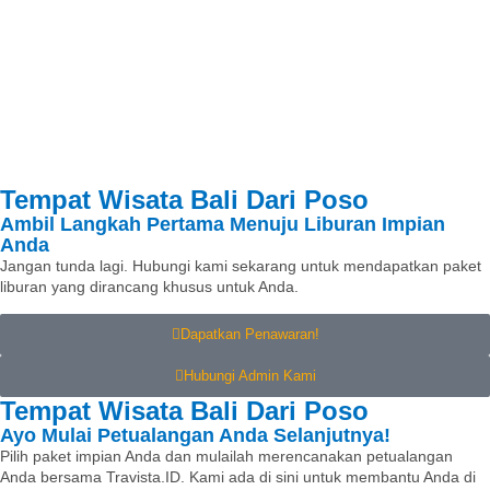
Tempat Wisata Bali Dari Poso
Ambil Langkah Pertama Menuju Liburan Impian
Anda
Jangan tunda lagi. Hubungi kami sekarang untuk mendapatkan paket
liburan yang dirancang khusus untuk Anda.
Dapatkan Penawaran!
Hubungi Admin Kami
Tempat Wisata Bali Dari Poso
Ayo Mulai Petualangan Anda Selanjutnya!
Pilih paket impian Anda dan mulailah merencanakan petualangan
Anda bersama Travista.ID. Kami ada di sini untuk membantu Anda di