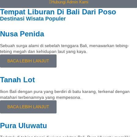
Hubungi Admin Kami
Tempat Liburan Di Bali Dari Poso
Destinasi Wisata Populer
Nusa Penida
Sebuah surga alami di sebelah tenggara Bali, menawarkan tebing-
tebing megah dan kehidupan laut yang kaya.
BACA LEBIH LANJUT
Tanah Lot
Ikon Bali dengan pura yang berdiri di batu karang, terkenal dengan
matahari terbenamnya yang mempesona.
BACA LEBIH LANJUT
Pura Uluwatu