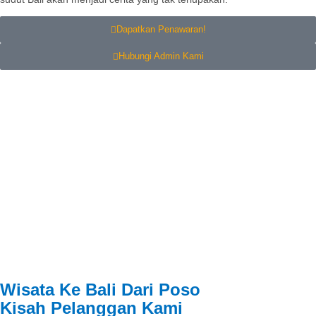
Dapatkan Penawaran!
Hubungi Admin Kami
Wisata Ke Bali Dari Poso
Kisah Pelanggan Kami