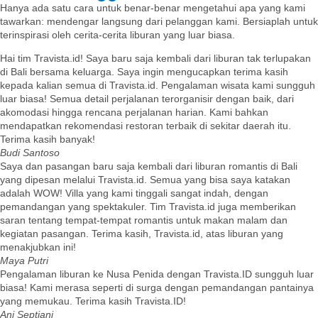
Hanya ada satu cara untuk benar-benar mengetahui apa yang kami
tawarkan: mendengar langsung dari pelanggan kami. Bersiaplah untuk
terinspirasi oleh cerita-cerita liburan yang luar biasa.
Hai tim Travista.id! Saya baru saja kembali dari liburan tak terlupakan
di Bali bersama keluarga. Saya ingin mengucapkan terima kasih
kepada kalian semua di Travista.id. Pengalaman wisata kami sungguh
luar biasa! Semua detail perjalanan terorganisir dengan baik, dari
akomodasi hingga rencana perjalanan harian. Kami bahkan
mendapatkan rekomendasi restoran terbaik di sekitar daerah itu.
Terima kasih banyak!
Budi Santoso
Saya dan pasangan baru saja kembali dari liburan romantis di Bali
yang dipesan melalui Travista.id. Semua yang bisa saya katakan
adalah WOW! Villa yang kami tinggali sangat indah, dengan
pemandangan yang spektakuler. Tim Travista.id juga memberikan
saran tentang tempat-tempat romantis untuk makan malam dan
kegiatan pasangan. Terima kasih, Travista.id, atas liburan yang
menakjubkan ini!
Maya Putri
Pengalaman liburan ke Nusa Penida dengan Travista.ID sungguh luar
biasa! Kami merasa seperti di surga dengan pemandangan pantainya
yang memukau. Terima kasih Travista.ID!
Ani Septiani