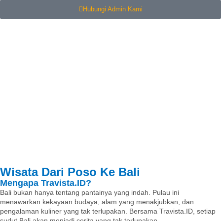
Hubungi Admin Kami
Wisata Dari Poso Ke Bali
Mengapa Travista.ID?
Bali bukan hanya tentang pantainya yang indah. Pulau ini
menawarkan kekayaan budaya, alam yang menakjubkan, dan
pengalaman kuliner yang tak terlupakan. Bersama Travista.ID, setiap
sudut Bali akan menjadi cerita yang tak terlupakan.