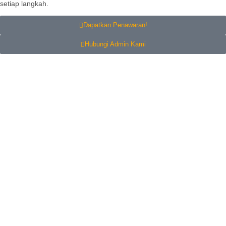
setiap langkah.
Dapatkan Penawaran!
Hubungi Admin Kami