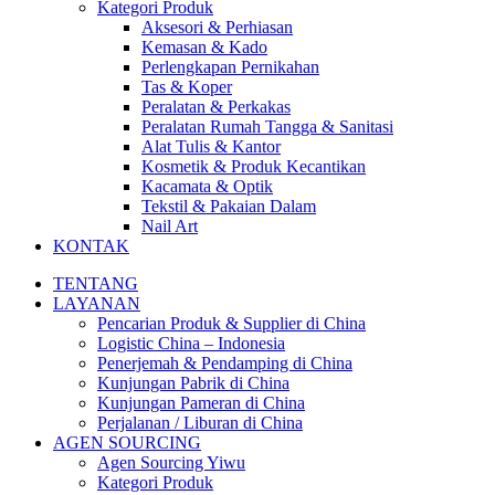
Kategori Produk
Aksesori & Perhiasan
Kemasan & Kado
Perlengkapan Pernikahan
Tas & Koper
Peralatan & Perkakas
Peralatan Rumah Tangga & Sanitasi
Alat Tulis & Kantor
Kosmetik & Produk Kecantikan
Kacamata & Optik
Tekstil & Pakaian Dalam
Nail Art
KONTAK
TENTANG
LAYANAN
Pencarian Produk & Supplier di China
Logistic China – Indonesia
Penerjemah & Pendamping di China
Kunjungan Pabrik di China
Kunjungan Pameran di China
Perjalanan / Liburan di China
AGEN SOURCING
Agen Sourcing Yiwu
Kategori Produk