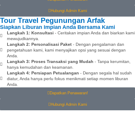
Hubungi Admin Kami
Tour Travel Pegunungan Arfak
Siapkan Liburan Impian Anda Bersama Kami
Langkah 1: Konsultasi
- Ceritakan impian Anda dan biarkan kami
mewujudkannya.
Langkah 2: Personalisasi Paket
- Dengan pengalaman dan
pengetahuan kami, kami menyajikan opsi yang sesuai dengan
Anda.
Langkah 3: Proses Transaksi yang Mudah
- Tanpa kerumitan,
hanya kemudahan dan keamanan.
Langkah 4: Persiapan Petualangan
- Dengan segala hal sudah
diatur, Anda hanya perlu fokus menikmati setiap momen liburan
Anda.
Dapatkan Penawaran!
Hubungi Admin Kami