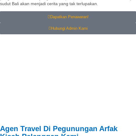
sudut Bali akan menjadi cerita yang tak terlupakan.
Dapatkan Penawaran!
Hubungi Admin Kami
Agen Travel Di Pegunungan Arfak