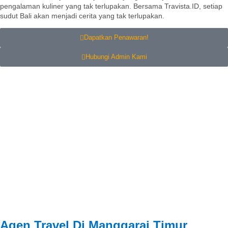
pengalaman kuliner yang tak terlupakan. Bersama Travista.ID, setiap
sudut Bali akan menjadi cerita yang tak terlupakan.
Dapatkan Penawaran!
Hubungi Admin Kami
Agen Travel Di Manggarai Timur