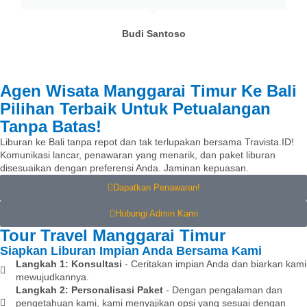
Budi Santoso
Agen Wisata Manggarai Timur Ke Bali
Pilihan Terbaik Untuk Petualangan
Tanpa Batas!
Liburan ke Bali tanpa repot dan tak terlupakan bersama Travista.ID!
Komunikasi lancar, penawaran yang menarik, dan paket liburan
disesuaikan dengan preferensi Anda. Jaminan kepuasan.
Dapatkan Penawaran!
Hubungi Admin Kami
Tour Travel Manggarai Timur
Siapkan Liburan Impian Anda Bersama Kami
Langkah 1: Konsultasi
- Ceritakan impian Anda dan biarkan kami
mewujudkannya.
Langkah 2: Personalisasi Paket
- Dengan pengalaman dan
pengetahuan kami, kami menyajikan opsi yang sesuai dengan