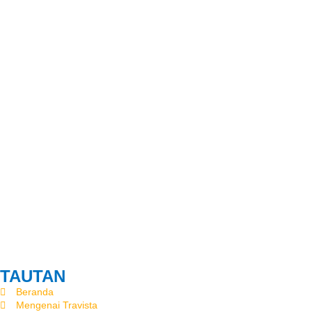
TAUTAN
Beranda
Mengenai Travista